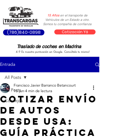
15 Años
en el transporte de
Vehículos de un Estado a otro.
Somos tu compañía de confianza
Cotización Yá
(786)840-0898
Traslado de coches en Madrina
4.9 Es nuestra puntuación en Google. Consúltalo tu mismo!
Entrada
All Posts
Francisco Javier Barranco Betancourt
All Posts
15 jun
4 min de lectura
Cotizar envío
Concejos
de autos
desde USA:
guía práctica