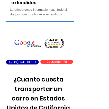
extendidos
Le brindaremos información casi todo el
día por nuestros horarios extendidos.
(786)840-0898
Cotización Yá
¿Cuanto cuesta
transportar un
carro en Estados
Unidos de California