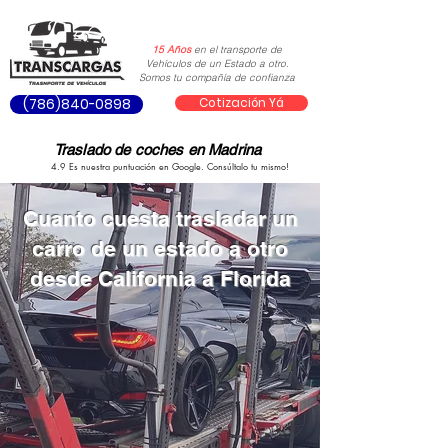
15 Años
en el transporte de
Vehículos de un Estado a otro.
Somos tu compañía de confianza
Cotización Yá
(786)840-0898
Traslado de coches en Madrina
4.9 Es nuestra puntuación en Google. Consúltalo tu mismo!
Cuanto cuesta trasladar un
carro de un estado a otro
desde California a Florida