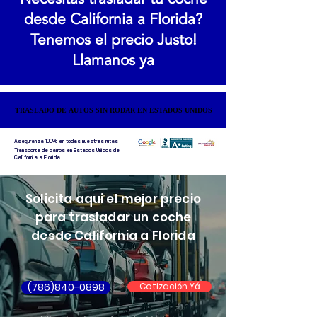
desde California a Florida?
Tenemos el precio Justo!
Llamanos ya
TRASLADO DE AUTOS SIN RODAR EN ESTADOS UNIDOS
TRASLADO DE AUTOS SIN RODAR EN ESTADOS UNIDOS
Aseguranza 100% en todas nuestras rutas
Transporte de carros en Estados Unidos de
California a Florida
Solicita aqui el mejor precio
para trasladar un coche
desde California a Florida
(786)840-0898
Cotización Yá