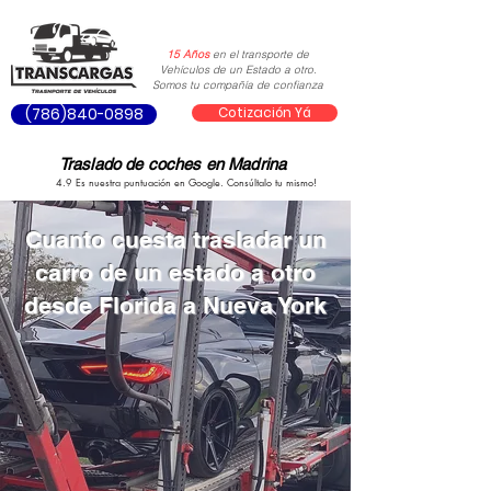
15 Años
en el transporte de
Vehículos de un Estado a otro.
Somos tu compañía de confianza
Cotización Yá
(786)840-0898
Traslado de coches en Madrina
4.9 Es nuestra puntuación en Google. Consúltalo tu mismo!
Cuanto cuesta trasladar un
carro de un estado a otro
desde Florida a Nueva York