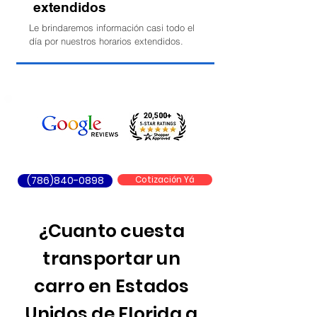
extendidos
Le brindaremos información casi todo el
día por nuestros horarios extendidos.
(786)840-0898
Cotización Yá
¿Cuanto cuesta
transportar un
carro en Estados
Unidos de Florida a