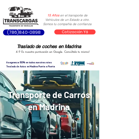
15 Años
en el transporte de
Vehículos de un Estado a otro.
Somos tu compañía de confianza
Cotización Yá
(786)840-0898
Traslado de coches en Madrina
4.9 Es nuestra puntuación en Google. Consúltalo tu mismo!
Aseguranza 100% en todas nuestras rutas
Traslado de Autos en Madrina Puerta a Puerta
Transporte de Carros
en Madrina