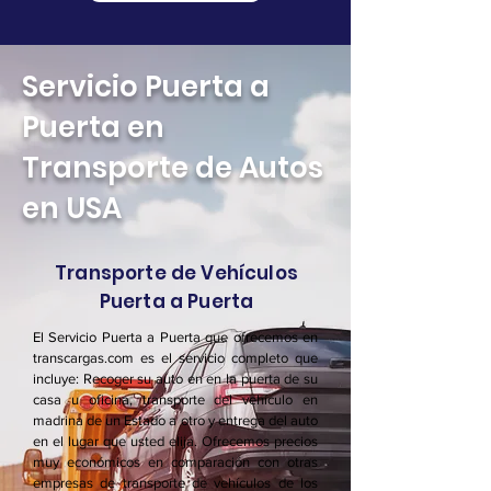
Servicio Puerta a
Puerta en
Transporte de Autos
en USA
Transporte de Vehículos
Puerta a Puerta
El Servicio Puerta a Puerta que ofrecemos en
transcargas.com es el servicio completo que
incluye: Recoger su auto en en la puerta de su
casa u oficina, transporte del vehículo en
madrina de un Estado a otro y entrega del auto
en el lugar que usted elija. Ofrecemos precios
muy económicos en comparación con otras
empresas de transporte de vehículos de los