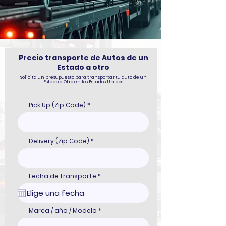
Precio transporte de Autos de un
Estado a otro
Solicita un presupuesto para transportar tu auto de un
Estado a Otro en los Estados Unidos
Pick Up (Zip Code)
Delivery (Zip Code)
r
Fecha de transporte
*
e
q
u
i
r
Marca / año / Modelo
e
d